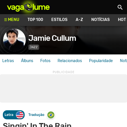
Vagalume
MENU
TOP 100
ESTILOS
A-Z
NOTÍCIAS
HOT
Jamie Cullum
JAZZ
Letras
Álbuns
Fotos
Relacionados
Popularidade
Not
Letra
Tradução
Singin' In The Rain