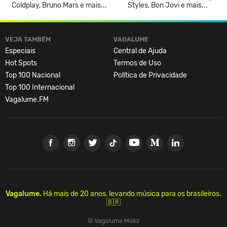
Coldplay, Bruno Mars e mais...
Styles, Bon Jovi e mais...
VEJA TAMBÉM
VAGALUME
Especiais
Central de Ajuda
Hot Spots
Termos de Uso
Top 100 Nacional
Política de Privacidade
Top 100 Internacional
Vagalume.FM
Vagalume.
Há mais de 20 anos, levando música para os brasileiros.
🇧🇷
© Vagalume Mídia