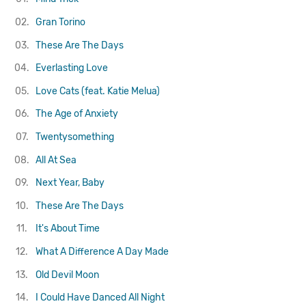
02.
Gran Torino
03.
These Are The Days
04.
Everlasting Love
05.
Love Cats (feat. Katie Melua)
06.
The Age of Anxiety
07.
Twentysomething
08.
All At Sea
09.
Next Year, Baby
10.
These Are The Days
11.
It's About Time
12.
What A Difference A Day Made
13.
Old Devil Moon
14.
I Could Have Danced All Night