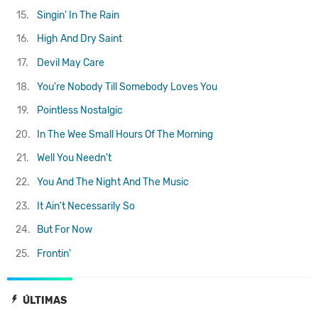
15.
Singin' In The Rain
16.
High And Dry
Saint
17.
Devil May Care
18.
You're Nobody Till Somebody Loves You
19.
Pointless Nostalgic
20.
In The Wee Small Hours Of The Morning
21.
Well You Needn't
22.
You And The Night And The Music
23.
It Ain't Necessarily So
24.
But For Now
25.
Frontin'
ÚLTIMAS