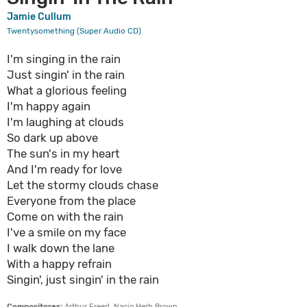
Jamie Cullum
Twentysomething (Super Audio CD)
I'm singing in the rain
Just singin' in the rain
What a glorious feeling
I'm happy again
I'm laughing at clouds
So dark up above
The sun's in my heart
And I'm ready for love
Let the stormy clouds chase
Everyone from the place
Come on with the rain
I've a smile on my face
I walk down the lane
With a happy refrain
Singin', just singin' in the rain
Compositores:
Arthur Freed, Nacio Herb Brown