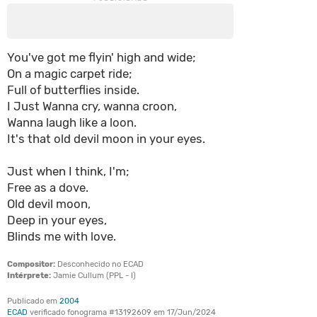
You've got me flyin' high and wide;
On a magic carpet ride;
Full of butterflies inside.
I Just Wanna cry, wanna croon,
Wanna laugh like a loon.
It's that old devil moon in your eyes.
Just when I think, I'm;
Free as a dove.
Old devil moon,
Deep in your eyes,
Blinds me with love.
Compositor:
Desconhecido no ECAD
Intérprete:
Jamie Cullum (PPL - I)
Publicado em
2004
ECAD
verificado fonograma #13192609 em 17/Jun/2024