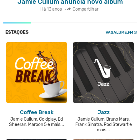
Jamie Cullum anuncia novo álbum
Há 13 anos
•
Compartilhar
ESTAÇÕES
VAGALUME.FM
Coffee Break
Jazz
Jamie Cullum, Coldplay, Ed
Jamie Cullum, Bruno Mars,
Sheeran, Maroon 5 e mais...
Frank Sinatra, Rod Stewart e
mais...