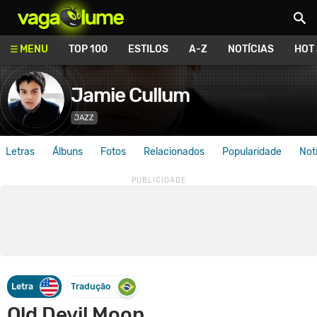
Vagalume
MENU
TOP 100
ESTILOS
A-Z
NOTÍCIAS
HOT
Jamie Cullum
JAZZ
Letras
Álbuns
Fotos
Relacionados
Popularidade
Not
Letra
Tradução
Old Devil Moon