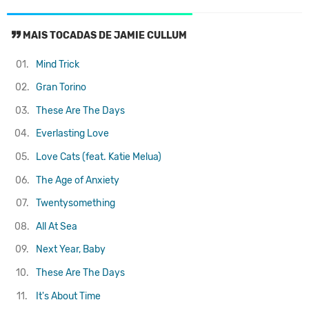
MAIS TOCADAS DE JAMIE CULLUM
01.
Mind Trick
02.
Gran Torino
03.
These Are The Days
04.
Everlasting Love
05.
Love Cats (feat. Katie Melua)
06.
The Age of Anxiety
07.
Twentysomething
08.
All At Sea
09.
Next Year, Baby
10.
These Are The Days
11.
It's About Time