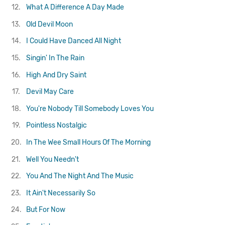
12.
What A Difference A Day Made
13.
Old Devil Moon
14.
I Could Have Danced All Night
15.
Singin' In The Rain
16.
High And Dry
Saint
17.
Devil May Care
18.
You're Nobody Till Somebody Loves You
19.
Pointless Nostalgic
20.
In The Wee Small Hours Of The Morning
21.
Well You Needn't
22.
You And The Night And The Music
23.
It Ain't Necessarily So
24.
But For Now