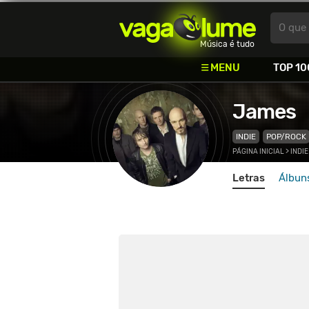
Vagalume
O que 
Música é tudo
MENU
TOP 10
James
INDIE
POP/ROCK
PÁGINA INICIAL
>
INDIE
Letras
Álbun