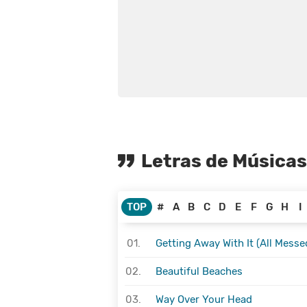
Letras de Música
TOP
#
A
B
C
D
E
F
G
H
I
01.
Getting Away With It (All Messe
02.
Beautiful Beaches
03.
Way Over Your Head