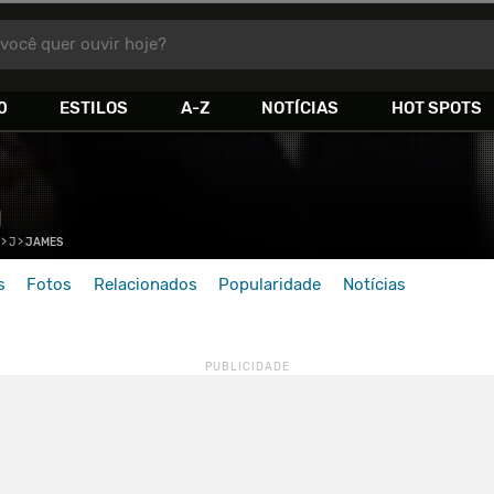
você quer ouvir hoje?
0
ESTILOS
A-Z
NOTÍCIAS
HOT SPOTS
>
J
>
JAMES
s
Fotos
Relacionados
Popularidade
Notícias