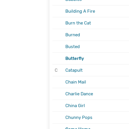
Building A Fire
Burn the Cat
Burned
Busted
Butterfly
C
Catapult
Chain Mail
Charlie Dance
China Girl
Chunny Pops