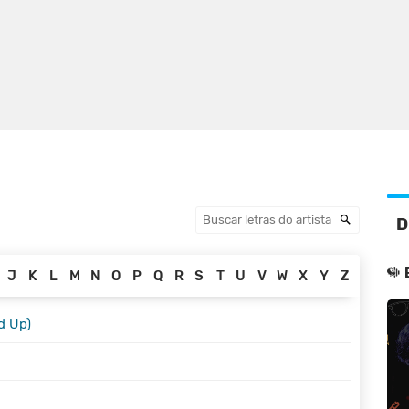
s
D
J
K
L
M
N
O
P
Q
R
S
T
U
V
W
X
Y
Z
d Up)
TRADUÇÃO