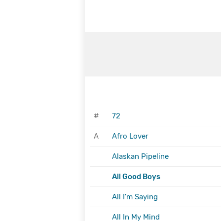
#
72
A
Afro Lover
Alaskan Pipeline
All Good Boys
All I'm Saying
All In My Mind