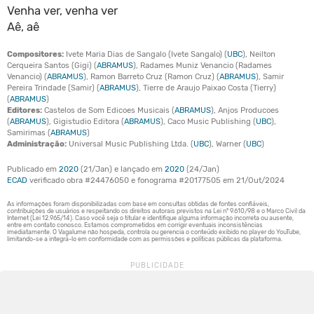
Venha ver, venha ver
Aê, aê
Compositores:
Ivete Maria Dias de Sangalo (Ivete Sangalo) (
UBC
), Neilton
Cerqueira Santos (Gigi) (
ABRAMUS
), Radames Muniz Venancio (Radames
Venancio) (
ABRAMUS
), Ramon Barreto Cruz (Ramon Cruz) (
ABRAMUS
), Samir
Pereira Trindade (Samir) (
ABRAMUS
), Tierre de Araujo Paixao Costa (Tierry)
(
ABRAMUS
)
Editores:
Castelos de Som Edicoes Musicais (
ABRAMUS
), Anjos Producoes
(
ABRAMUS
), Gigistudio Editora (
ABRAMUS
), Caco Music Publishing (
UBC
),
Samirimas (
ABRAMUS
)
Administração:
Universal Music Publishing Ltda. (
UBC
), Warner (
UBC
)
Publicado em
2020
(21/Jan) e lançado em
2020
(24/Jan)
ECAD
verificado obra #24476050 e fonograma #20177505 em 21/Out/2024