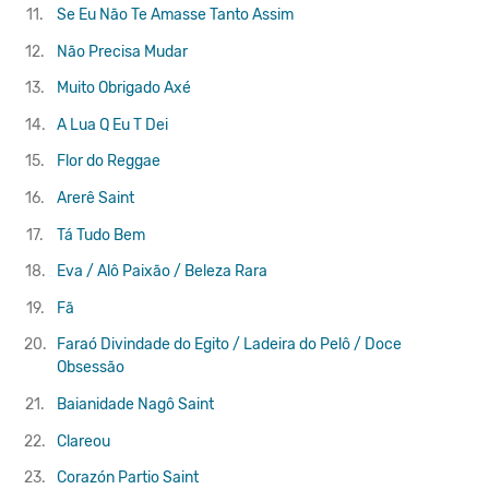
11.
Se Eu Não Te Amasse Tanto Assim
12.
Não Precisa Mudar
13.
Muito Obrigado Axé
14.
A Lua Q Eu T Dei
15.
Flor do Reggae
16.
Arerê
Saint
17.
Tá Tudo Bem
18.
Eva / Alô Paixão / Beleza Rara
19.
Fã
20.
Faraó Divindade do Egito / Ladeira do Pelô / Doce
Obsessão
21.
Baianidade Nagô
Saint
22.
Clareou
23.
Corazón Partio
Saint