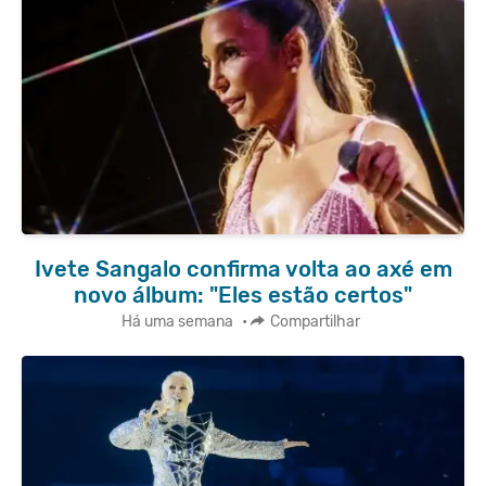
Ivete Sangalo confirma volta ao axé em
novo álbum: "Eles estão certos"
Há uma semana
•
Compartilhar