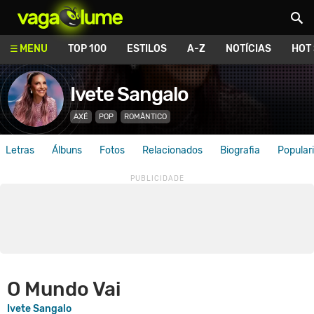
Vagalume
MENU
TOP 100
ESTILOS
A-Z
NOTÍCIAS
HOT
Ivete Sangalo
AXÉ
POP
ROMÂNTICO
Letras
Álbuns
Fotos
Relacionados
Biografia
Popular
O Mundo Vai
Ivete Sangalo