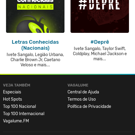
Letras Conhecidas
#Deprê
(Nacionais)
Ivete Sangalo, Taylor Swift,
Coldplay, Michael Jackson e
Ivete Sangalo, Legião Urbana,
mais...
Charlie Brown Jr, Caetano
Veloso e mais...
VEJA TAMBÉM
VAGALUME
Especiais
Central de Ajuda
Hot Spots
Termos de Uso
Top 100 Nacional
Política de Privacidade
Top 100 Internacional
Vagalume.FM