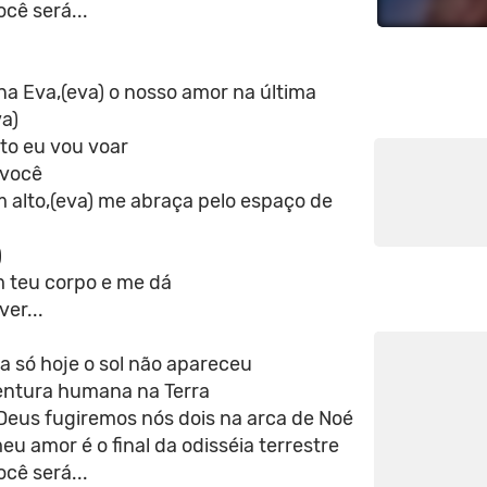
cê será...
a Eva,(eva) o nosso amor na última
a)
ito eu vou voar
 você
 alto,(eva) me abraça pelo espaço de
)
 teu corpo e me dá
ver...
a só hoje o sol não apareceu
ventura humana na Terra
Deus fugiremos nós dois na arca de Noé
u amor é o final da odisséia terrestre
cê será...