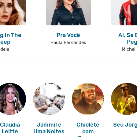
ng In The
Pra Você
Ai, Se 
eep
Pe
Paula Fernandes
dele
Michel 
Claudia
Jammil e
Chiclete
Seu Jor
Leitte
Uma Noites
com