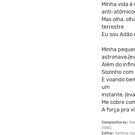
Minha vida é 
anti-atômico
Mas olha, olh
terrestre
Eu sou Adão e
Minha pequen
astronave,(ev
Além do infin
Sozinho com
E voando bem
um
instante, (eva
Me cobre com
A força pra vi
Compositores:
Gia
(SIAE)
Editor:
Settima Cas