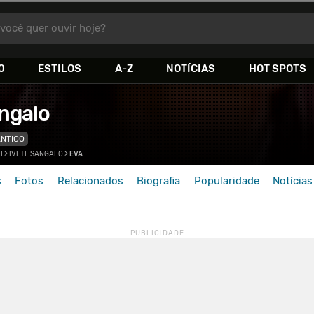
você quer ouvir hoje?
0
ESTILOS
A-Z
NOTÍCIAS
HOT SPOTS
angalo
NTICO
>
I
>
IVETE SANGALO
>
EVA
s
Fotos
Relacionados
Biografia
Popularidade
Notícias