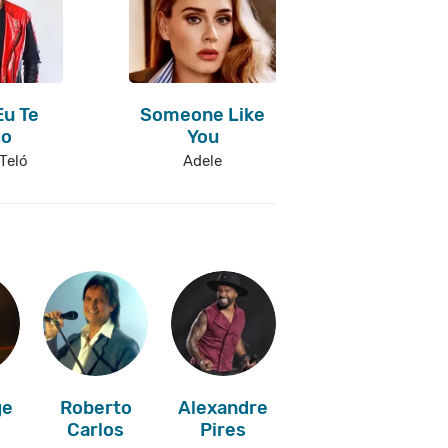
Eu Te
Someone Like
go
You
Teló
Adele
ge
Roberto
Alexandre
Carlos
Pires