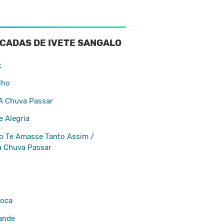
CADAS DE IVETE SANGALO
t
lho
A Chuva Passar
 Alegria
o Te Amasse Tanto Assim /
a Chuva Passar
Boca
ande