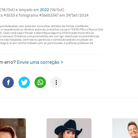
(18/Out) e lançado em
2022
(14/Out)
bra #3533 e fonograma #36653347 em 29/Set/2024
m erro?
Envie uma correção >