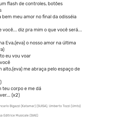
um flash de controles, botões
s
a bem meu amor no final da odisséia
 você... diz pra mim o que você será...
a Eva,(eva) o nosso amor na última
a)
ito eu vou voar
 você
 alto,(eva) me abraça pelo espaço de
)
 teu corpo e me dá
ver... (x2)
ncarlo Bigazzi (Katamar) (SUISA), Umberto Tozzi (Umto)
a Editrice Musicale (SIAE)