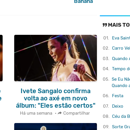
Banana
MAIS TO
01.
Eva
Sain
02.
Carro Ve
03.
Quando 
04.
Tempo de
05.
Se Eu Nã
Quando 
e
Ivete Sangalo confirma
06.
Festa
e
volta ao axé em novo
álbum: "Eles estão certos"
07.
Deixo
Há uma semana
•
Compartilhar
08.
Céu da 
09.
Sorte Gr