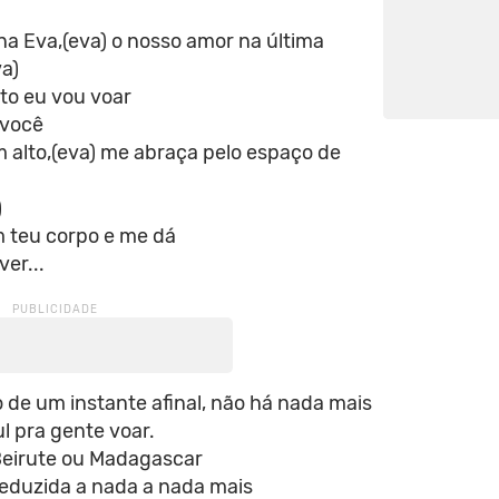
a Eva,(eva) o nosso amor na última
a)
ito eu vou voar
 você
 alto,(eva) me abraça pelo espaço de
)
 teu corpo e me dá
ver...
 de um instante afinal, não há nada mais
l pra gente voar.
 Beirute ou Madagascar
reduzida a nada a nada mais