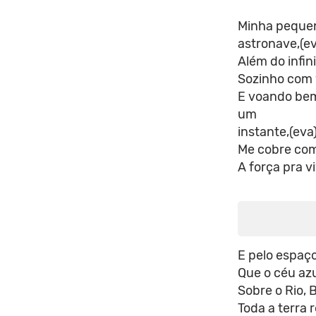
Minha pequen
astronave,(ev
Além do infin
Sozinho com
E voando bem
um
instante,(eva
Me cobre com
A força pra vi
E pelo espaço
Que o céu azu
Sobre o Rio,
Toda a terra 