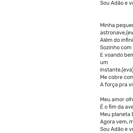
Sou Adão e vo
Minha pequen
astronave,(ev
Além do infin
Sozinho com
E voando bem
um
instante,(eva
Me cobre com
A força pra vi
Meu amor olh
É o fim da a
Meu planeta 
Agora vem, me
Sou Adão e vo