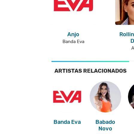
Anjo
Rolli
D
Banda Eva
A
ARTISTAS RELACIONADOS
Banda Eva
Babado
Novo