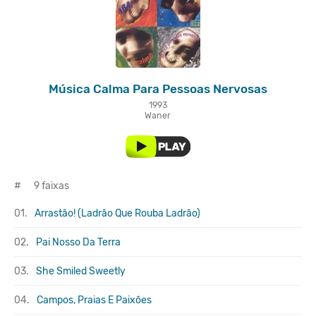
Música Calma Para Pessoas Nervosas
1993
Waner
#
9 faixas
01.
Arrastão! (Ladrão Que Rouba Ladrão)
02.
Pai Nosso Da Terra
03.
She Smiled Sweetly
04.
Campos, Praias E Paixões