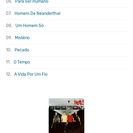
06.
Para Ser Humano
07.
Homem De Neanderthal
08.
Um Homem Só
09.
Mistério
10.
Pecado
11.
O Tempo
12.
A Vida Por Um Fio