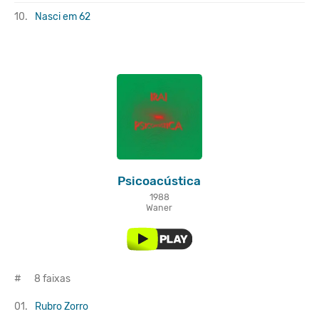
10.
Nasci em 62
Psicoacústica
1988
Waner
#
8 faixas
01.
Rubro Zorro