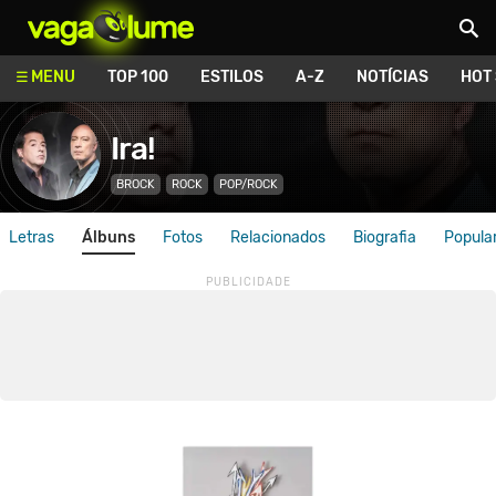
Vagalume
MENU
TOP 100
ESTILOS
A-Z
NOTÍCIAS
HOT
Ira!
BROCK
ROCK
POP/ROCK
Letras
Álbuns
Fotos
Relacionados
Biografia
Popula