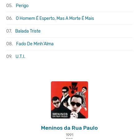
05.
Perigo
06.
O Homem É Esperto, Mas A Morte É Mais
07.
Balada Triste
08.
Fado De Minh'Alma
09.
U.T.I.
Meninos da Rua Paulo
1991