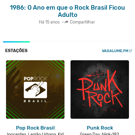
1986: O Ano em que o Rock Brasil Ficou
Adulto
Há 15 anos
•
Compartilhar
ESTAÇÕES
VAGALUME.FM
Pop Rock Brasil
Punk Rock
Inocentes, Legião Urbana, Kid
Green Day, blink-182,