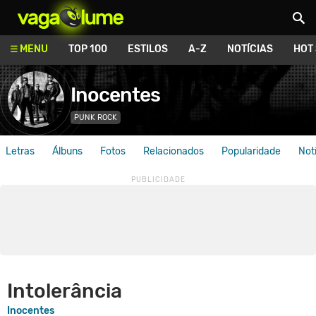
Vagalume
MENU
TOP 100
ESTILOS
A-Z
NOTÍCIAS
HOT
Inocentes
PUNK ROCK
Letras
Álbuns
Fotos
Relacionados
Popularidade
Not
Intolerância
Inocentes