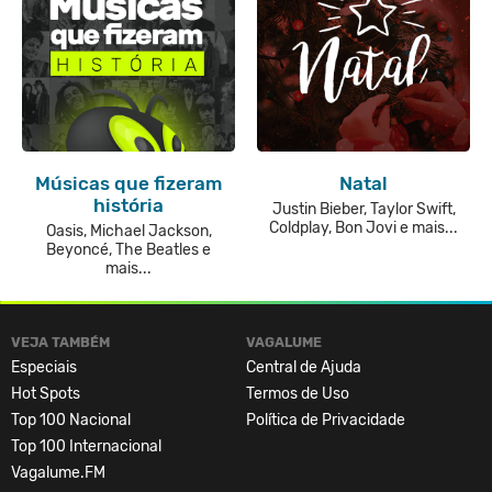
Músicas que fizeram
Natal
história
Justin Bieber, Taylor Swift,
Coldplay, Bon Jovi e mais...
Oasis, Michael Jackson,
Beyoncé, The Beatles e
mais...
VEJA TAMBÉM
VAGALUME
Especiais
Central de Ajuda
Hot Spots
Termos de Uso
Top 100 Nacional
Política de Privacidade
Top 100 Internacional
Vagalume.FM