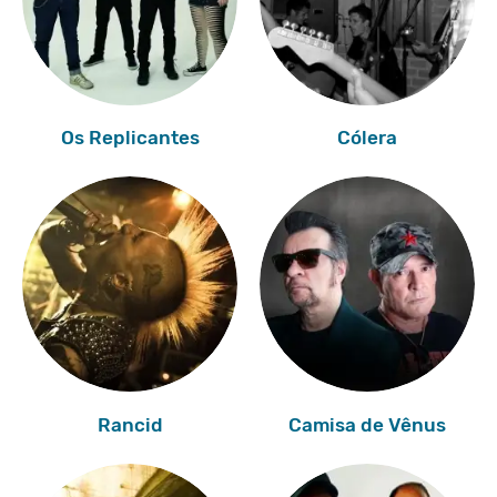
Os Replicantes
Cólera
Rancid
Camisa de Vênus