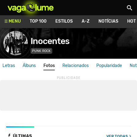
Vagalume
MENU
TOP 100
ESTILOS
A-Z
NOTÍCIAS
HOT
Inocentes
PUNK ROCK
Letras
Álbuns
Fotos
Relacionados
Popularidade
Not
ÚLTIMAS
VER TODAS