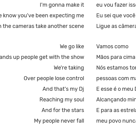
I'm gonna make it
eu vou fazer iss
ve know you've been expecting me
Eu sei que voc
n the cameras take another scene
Ligue as câmer
We go like
Vamos como
ands up people get with the show
Mãos para cima
We're taking
Nós estamos t
Over people lose control
pessoas com mai
And that's my Dj
E esse é o meu 
Reaching my soul
Alcançando mi
And for the stars
E para as estrel
My people never fall
meu povo nunca