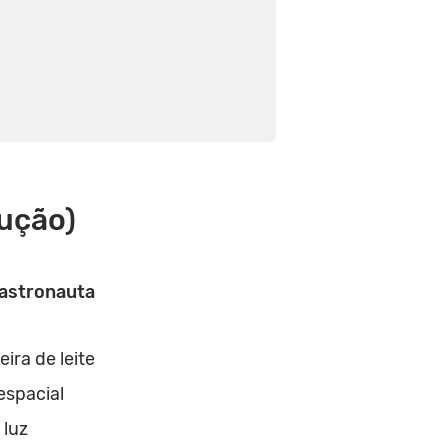
ução)
astronauta
ira de leite
espacial
 luz