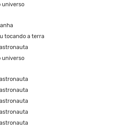
 universo
ranha
u tocando a terra
stronauta
 universo
stronauta
stronauta
stronauta
stronauta
stronauta