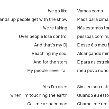
We go like
Vamos como
ands up people get with the show
Mãos para cima
We're taking
Nós estamos t
Over people lose control
pessoas com mai
And that's my Dj
E esse é o meu 
Reaching my soul
Alcançando mi
And for the stars
E para as estrel
My people never fall
meu povo nunca
Yes I'm alien
Sim, eu sou est
When I'm touching the earth
Quando eu esto
Call me a spaceman
Chame-me um a