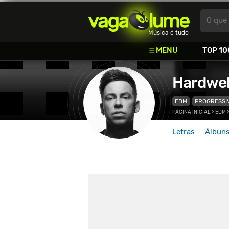
Vagalume
O que 
Música é tudo
MENU
TOP 10
Hardwel
EDM
PROGRESSI
PÁGINA INICIAL
>
EDM
Letras
Álbun