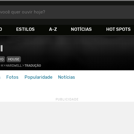
você quer ouvir hoje?
0
ESTILOS
A-Z
NOTÍCIAS
HOT SPOTS
l
VO
HOUSE
>
H
>
HARDWELL
>
TRADUÇÃO
s
Fotos
Popularidade
Notícias