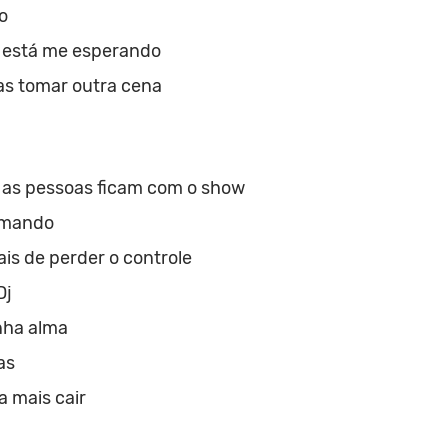
o
ê está me esperando
as tomar outra cena
 as pessoas ficam com o show
omando
s de perder o controle
Dj
nha alma
as
 mais cair