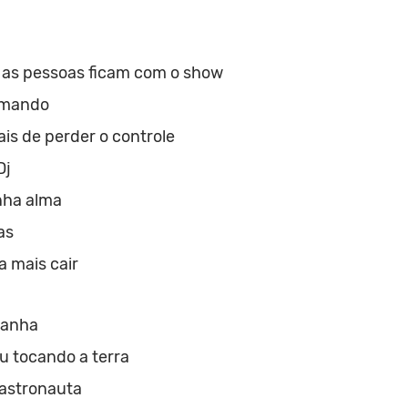
 as pessoas ficam com o show
omando
s de perder o controle
Dj
nha alma
as
 mais cair
ranha
u tocando a terra
stronauta