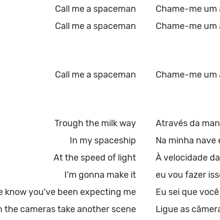
Call me a spaceman
Chame-me um a
Call me a spaceman
Chame-me um a
Call me a spaceman
Chame-me um a
Trough the milk way
Através da mane
In my spaceship
Na minha nave 
At the speed of light
À velocidade da
I'm gonna make it
eu vou fazer iss
ve know you've been expecting me
Eu sei que voc
n the cameras take another scene
Ligue as câmer