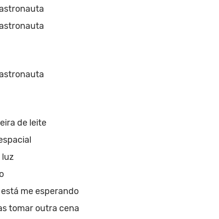
stronauta
stronauta
stronauta
ira de leite
espacial
 luz
o
ê está me esperando
as tomar outra cena