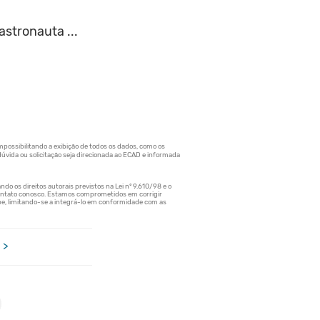
tronauta ...
 >