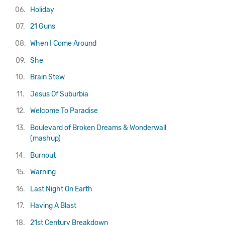
06.
Holiday
07.
21 Guns
08.
When I Come Around
09.
She
10.
Brain Stew
11.
Jesus Of Suburbia
12.
Welcome To Paradise
13.
Boulevard of Broken Dreams & Wonderwall
(mashup)
14.
Burnout
15.
Warning
16.
Last Night On Earth
17.
Having A Blast
18.
21st Century Breakdown