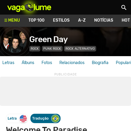
Vagalume
MENU
TOP 100
ESTILOS
A-Z
NOTÍCIAS
HOT
Green Day
ROCK
PUNK ROCK
ROCK ALTERNATIVO
Letras
Álbuns
Fotos
Relacionados
Biografia
Popular
Letra
Tradução
Welcome To Paradise