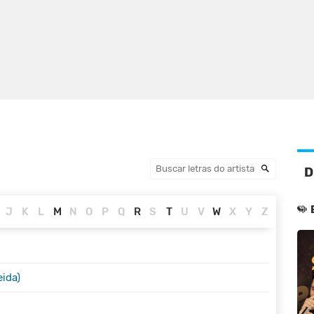
s
D
J
K
L
M
N
O
P
Q
R
S
T
U
V
W
X
Y
Z
TRADUÇÃO
eida)
TRADUÇÃO