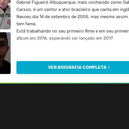
Gabriel Figueiró Albuquerque, mais conhecido como Gab
Carson, é um cantor e ator brasileiro que canta em ingl
Nasceu dia 14 de setembro de 2005, mas mesmo assim 
tem fama.
Está trabalhando no seu primeiro filme e em seu primei
álbum em 2016, esperando ser lançado em 2017.
Está relacionado com a cantora Sofia Carson, por seu
sobrenome artístico, por ser um fã e farão o mesmo fi
2017, "Descendentes: O Destino dos Irmãos". Gabriel te
VER BIOGRAFIA COMPLETA
irmãos, que também participaram do filme.