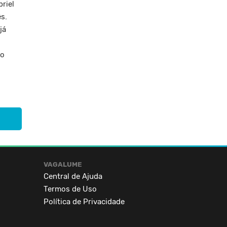
riel
ês.
já
ro
lme em
m 2
VAGALUME
Central de Ajuda
Termos de Uso
Política de Privacidade