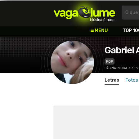
Vagalume
O que 
Música é tudo
MENU
TOP 10
Gabriel
POP
PÁGINA INICIAL
>
POP
Letras
Fotos