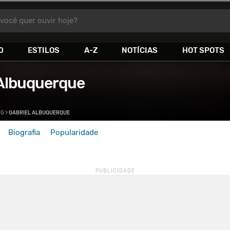
você quer ouvir hoje?
0
ESTILOS
A-Z
NOTÍCIAS
HOT SPOTS
 Albuquerque
>
G
>
GABRIEL ALBUQUERQUE
Biografia
Popularidade