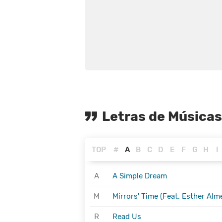
Letras de Música
TOP
#
A
B
C
D
E
F
G
H
I
A
A Simple Dream
M
Mirrors' Time (Feat. Esther Alm
R
Read Us