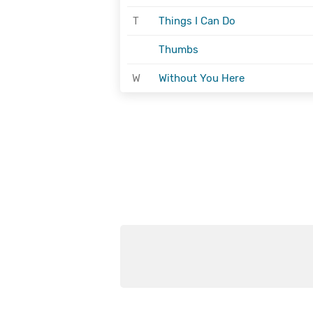
T
Things I Can Do
Thumbs
W
Without You Here