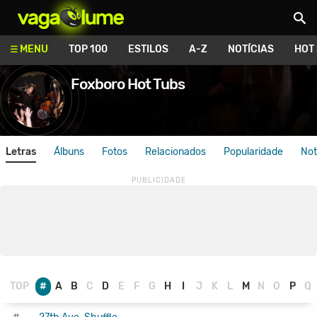
Vagalume
MENU
TOP 100
ESTILOS
A-Z
NOTÍCIAS
HOT
Foxboro Hot Tubs
Letras
Álbuns
Fotos
Relacionados
Popularidade
Not
TOP
#
A
B
C
D
E
F
G
H
I
J
K
L
M
N
O
P
Q