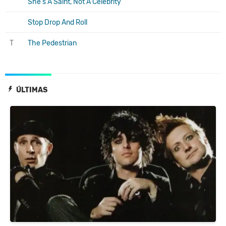
She's A Saint, Not A Celebrity
Stop Drop And Roll
T
The Pedestrian
ÚLTIMAS