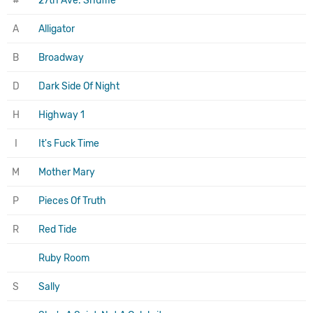
#
27th Ave. Shuffle
A
Alligator
B
Broadway
D
Dark Side Of Night
H
Highway 1
I
It's Fuck Time
M
Mother Mary
P
Pieces Of Truth
R
Red Tide
Ruby Room
S
Sally