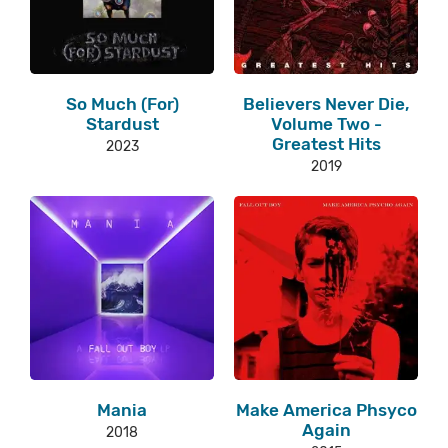
So Much (For)
Believers Never Die,
Stardust
Volume Two -
Greatest Hits
2023
2019
Mania
Make America Phsyco
Again
2018