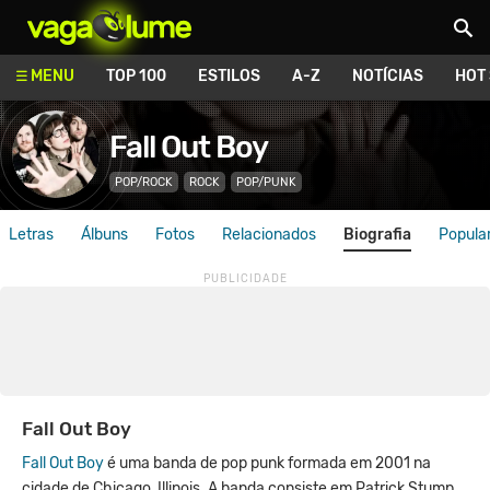
Vagalume
MENU
TOP 100
ESTILOS
A-Z
NOTÍCIAS
HOT
Fall Out Boy
POP/ROCK
ROCK
POP/PUNK
Letras
Álbuns
Fotos
Relacionados
Biografia
Popula
Fall Out Boy
Fall Out Boy
é uma banda de pop punk formada em 2001 na
cidade de Chicago, Illinois. A banda consiste em Patrick Stump,