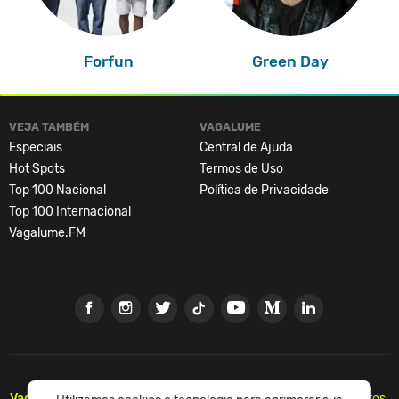
Forfun
Green Day
VEJA TAMBÉM
VAGALUME
Especiais
Central de Ajuda
Hot Spots
Termos de Uso
Top 100 Nacional
Política de Privacidade
Top 100 Internacional
Vagalume.FM
Vagalume.
Há mais de 20 anos, levando música para os brasileiros.