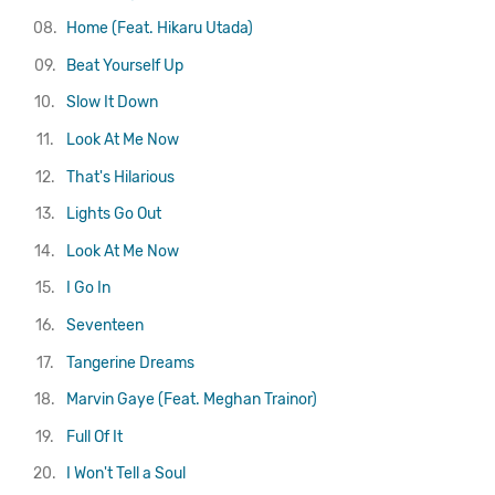
08.
Home (Feat. Hikaru Utada)
09.
Beat Yourself Up
10.
Slow It Down
11.
Look At Me Now
12.
That's Hilarious
13.
Lights Go Out
14.
Look At Me Now
15.
I Go In
16.
Seventeen
17.
Tangerine Dreams
18.
Marvin Gaye (Feat. Meghan Trainor)
19.
Full Of It
20.
I Won't Tell a Soul