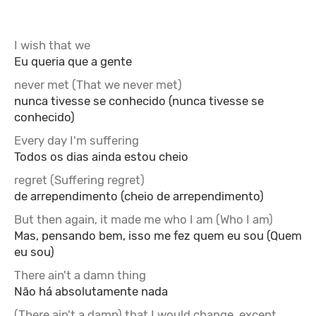
I wish that we
Eu queria que a gente
never met (That we never met)
nunca tivesse se conhecido (nunca tivesse se
conhecido)
Every day I'm suffering
Todos os dias ainda estou cheio
regret (Suffering regret)
de arrependimento (cheio de arrependimento)
But then again, it made me who I am (Who I am)
Mas, pensando bem, isso me fez quem eu sou (Quem
eu sou)
There ain't a damn thing
Não há absolutamente nada
(There ain't a damn) that I would change, except