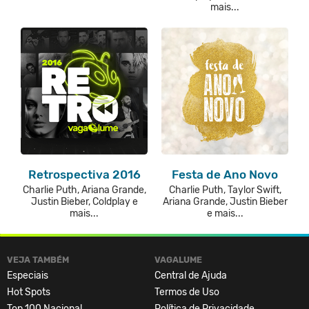
mais...
Retrospectiva 2016
Festa de Ano Novo
Charlie Puth, Ariana Grande,
Charlie Puth, Taylor Swift,
Justin Bieber, Coldplay e
Ariana Grande, Justin Bieber
mais...
e mais...
VEJA TAMBÉM
VAGALUME
Especiais
Central de Ajuda
Hot Spots
Termos de Uso
Top 100 Nacional
Política de Privacidade