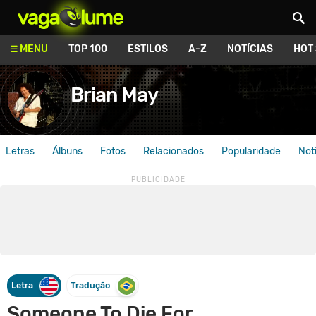
Vagalume
MENU
TOP 100
ESTILOS
A-Z
NOTÍCIAS
HOT
Brian May
Letras
Álbuns
Fotos
Relacionados
Popularidade
Not
Letra
Tradução
Someone To Die For