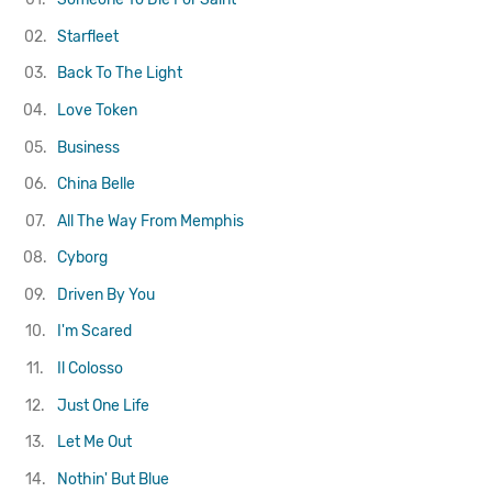
02.
Starfleet
03.
Back To The Light
04.
Love Token
05.
Business
06.
China Belle
07.
All The Way From Memphis
08.
Cyborg
09.
Driven By You
10.
I'm Scared
11.
Il Colosso
12.
Just One Life
13.
Let Me Out
14.
Nothin' But Blue