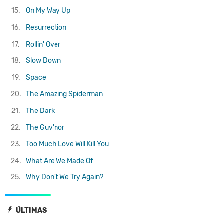
15.
On My Way Up
16.
Resurrection
17.
Rollin' Over
18.
Slow Down
19.
Space
20.
The Amazing Spiderman
21.
The Dark
22.
The Guv'nor
23.
Too Much Love Will Kill You
24.
What Are We Made Of
25.
Why Don't We Try Again?
ÚLTIMAS