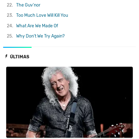
22.
The Guv'nor
23.
Too Much Love Will Kill You
24.
What Are We Made Of
25.
Why Don't We Try Again?
ÚLTIMAS