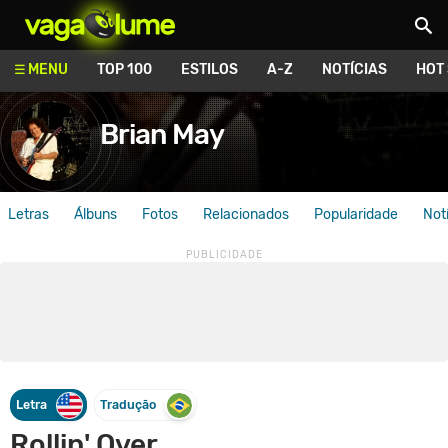
Vagalume
MENU
TOP 100
ESTILOS
A-Z
NOTÍCIAS
HOT
Brian May
Letras
Álbuns
Fotos
Relacionados
Popularidade
Not
Letra
Tradução
Rollin' Over