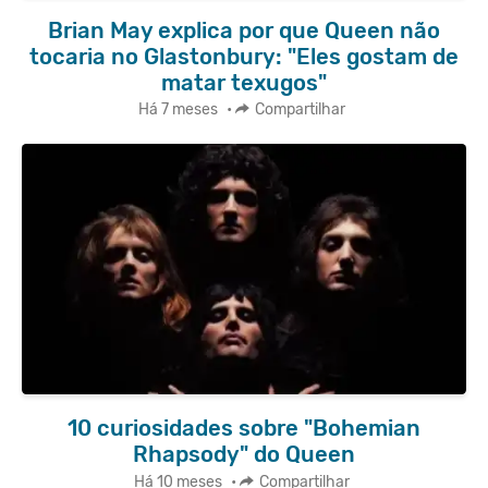
Brian May explica por que Queen não
tocaria no Glastonbury: "Eles gostam de
matar texugos"
Há 7 meses
•
Compartilhar
10 curiosidades sobre "Bohemian
Rhapsody" do Queen
Há 10 meses
•
Compartilhar