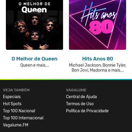
O Melhor de Queen
Hits Anos 80
Queen e mais...
Michael Jackson, Bonnie Tyler,
Bon Jovi, Madonna e mais...
VEJA TAMBÉM
VAGALUME
Especiais
Central de Ajuda
Hot Spots
Termos de Uso
Top 100 Nacional
Política de Privacidade
Top 100 Internacional
Vagalume.FM