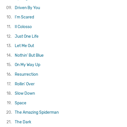
09.
Driven By You
10.
I'm Scared
11.
Il Colosso
12.
Just One Life
13.
Let Me Out
14.
Nothin' But Blue
15.
On My Way Up
16.
Resurrection
17.
Rollin' Over
18.
Slow Down
19.
Space
20.
The Amazing Spiderman
21.
The Dark