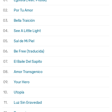
01.
Egoísta (feat. Pitbull)
02.
Por Tu Amor
03.
Bella Traición
04.
See A Little Light
05.
Sal de Mi Piel
06.
Be Free (traducida)
07.
El Baile Del Sapito
08.
Amor Transgenico
09.
Your Hero
10.
Utopía
11.
Luz Sin Gravedad