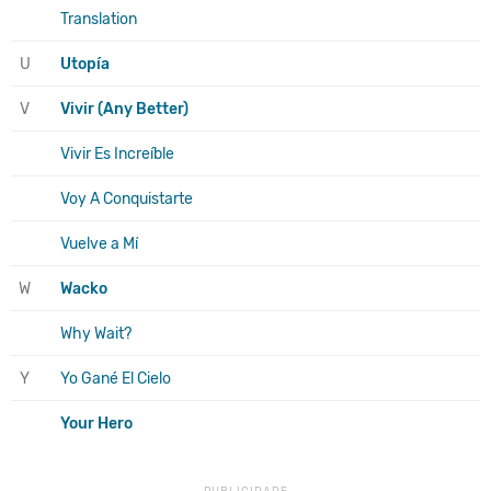
Translation
U
Utopía
V
Vivir (Any Better)
Vivir Es Increíble
Voy A Conquistarte
Vuelve a Mí
W
Wacko
Why Wait?
Y
Yo Gané El Cielo
Your Hero