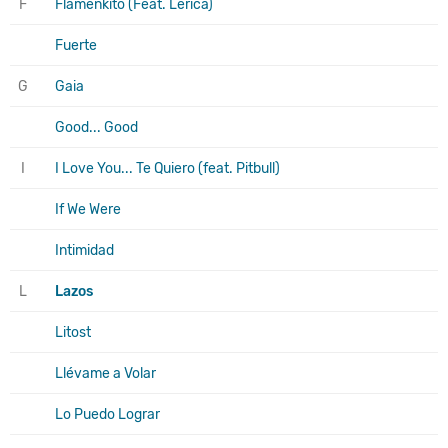
F
Flamenkito (Feat. Lérica)
Fuerte
G
Gaia
Good... Good
I
I Love You... Te Quiero (feat. Pitbull)
If We Were
Intimidad
L
Lazos
Litost
Llévame a Volar
Lo Puedo Lograr