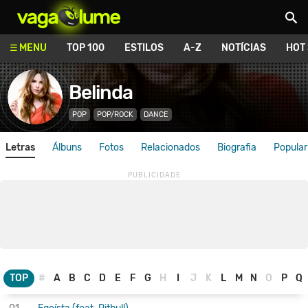
Vagalume
MENU
TOP 100
ESTILOS
A-Z
NOTÍCIAS
HOT
Belinda
POP
POP/ROCK
DANCE
Letras
Álbuns
Fotos
Relacionados
Biografia
Popular
TOP
#
A
B
C
D
E
F
G
H
I
J
K
L
M
N
O
P
Q