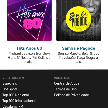
Hits Anos 80
Samba e Pagode
Michael Jackson, Bon Jovi,
Sorriso Maroto, Belo, Grupo
Guns N' Roses, Phil Collins e
Revelação, Raça Negra e
mais...
mais...
VEJA TAMBÉM
VAGALUME
Especiais
Central de Ajuda
Hot Spots
Termos de Uso
Top 100 Nacional
Política de Privacidade
Top 100 Internacional
Vagalume.FM