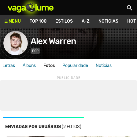
Vagalume
MENU
TOP 100
ESTILOS
A-Z
NOTÍCIAS
HOT
Alex Warren
POP
Letras
Álbuns
Fotos
Popularidade
Notícias
ENVIADAS POR USUÁRIOS
(2 FOTOS)